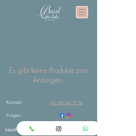
Es gibt keine Produkte zum
Anzeigen.
Kontakt
+41 076 547 77 30
Folgen
kasia@basel-bake.ch