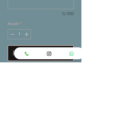
0/500
Anzahl
*
In den Warenkorb
Kontakt
+41 076 547 77 30
Folgen
kasia@basel-bake.ch