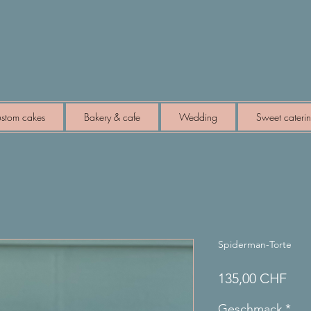
stom cakes
Bakery & cafe
Wedding
Sweet cateri
Spiderman-Torte
Prei
135,00 CHF
Geschmack
*