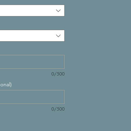
0/500
onal)
0/500